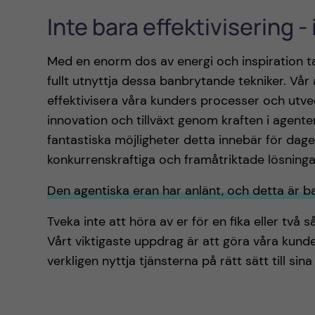
Inte bara effektivisering -
Med en enorm dos av energi och inspiration tar
fullt utnyttja dessa banbrytande tekniker. Vår
effektivisera våra kunders processer och utveck
innovation och tillväxt genom kraften i agenter
fantastiska möjligheter detta innebär för dag
konkurrenskraftiga och framåtriktade lösningar
Den agentiska eran har anlänt, och detta är b
Tveka inte att höra av er för en fika eller två s
Vårt viktigaste uppdrag är att göra våra kund
verkligen nyttja tjänsterna på rätt sätt till sin