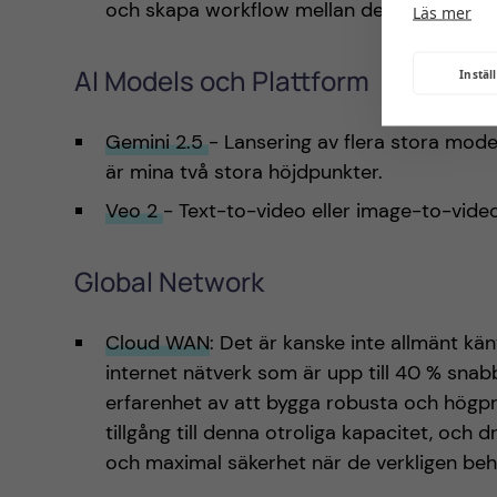
och skapa workflow mellan dessa.
Läs mer
AI Models och Plattform
Instäl
Gemini 2.5
- Lansering av flera stora mod
är mina två stora höjdpunkter.
Veo 2
- Text-to-video eller image-to-vide
Global Network
Cloud WAN
: Det är kanske inte allmänt kän
internet nätverk som är upp till 40 % sna
erfarenhet av att bygga robusta och högpr
tillgång till denna otroliga kapacitet, och
och maximal säkerhet när de verkligen beh