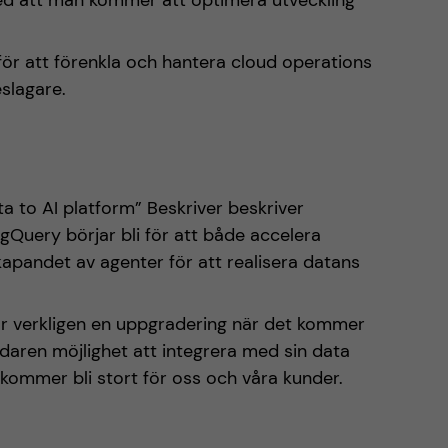
ed att man kommer att optimera utveckling
 för att förenkla och hantera cloud operations
eslagare.
 to AI platform” Beskriver beskriver
gQuery börjar bli för att både accelera
pandet av agenter för att realisera datans
r verkligen en uppgradering när det kommer
ndaren möjlighet att integrera med sin data
a kommer bli stort för oss och våra kunder.