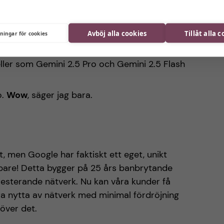
Avböj alla cookies
Tillåt alla 
lningar för cookies
eller som Gemini 2.5 Pro och Gemini 2.5 Flash
o.
Wow
, säger jag bara.
t, men Google har faktiskt ett eget, unikt
bbare! Detta bygger på 25 års banbrytande
esterande nätverk. Nu kan våra kunder få
 dra nytta av nätverk med minimal fördröjning
över det.