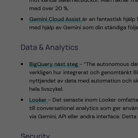
mot kända säkerhetsluckor. Man räknar m
med över 20 %.
Gemini Cloud Assist
är en fantastisk hjälp
med hjälp av Gemini som din ständiga följ
Data & Analytics
BigQuery näst steg
- “The autonomous data
verkligen hur integrerat och genomtänkt Bi
nyttjandet av data med automation och ska
hela livscykel.
Looker
- Det senaste inom Looker omfatta
till conversational analytics som ger anvä
via Gemini, API eller andra interface. Dett
Security