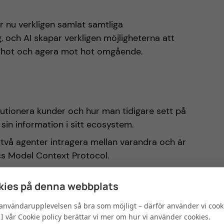
 nu verkligen samlat samtliga
 och AI skapar verkligen möjligheterna att
ra hot och agera mot hot omgående.
utionera kunder och hur man tidigare sett på
 sin information i sitt ecosystem.
a två agenter intragera mellan varandra och är
cs Model Context Protocol.
ies på denna webbplats
a användarupplevelsen så bra som möjligt – därför använder vi cook
 för processer att kommunicera med agenter
I vår Cookie policy berättar vi mer om hur vi använder cookies.