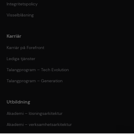
Integritetspolicy
Visselblåsning
Karriär
Karriär på Forefront
Lediga tjänster
Talangprogram – Tech Evolution
Talangprogram – Generation
Utbildning
Akademi – lösningsarkitektur
Akademi – verksamhetsarkitektur