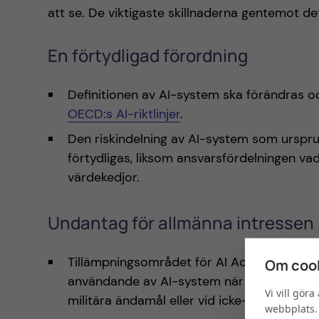
att se. De viktigaste skillnaderna gentemot det
En förtydligad förordning
Definitionen av AI-system ska förändras o
OECD:s AI-riktlinjer
.
Den riskindelning av AI-system som urspru
förtydligas, liksom ansvarsfördelningen v
värdekedjor.
Undantag för allmänna intressen
Tillämpningsområdet för AI Act ska snävas 
Om cook
användande av AI-system när syftet är nati
Vi vill gör
militära ändamål eller vid icke-professionel
webbplats. 