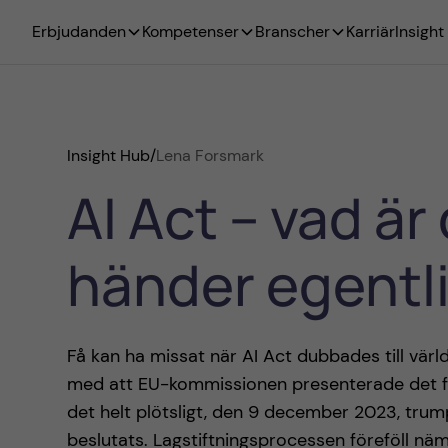
Erbjudanden
Kompetenser
Branscher
Karriär
Insight
Insight Hub
/
Lena Forsmark
AI Act – vad ä
händer egentl
Få kan ha missat när AI Act dubbades till värl
med att EU-kommissionen presenterade det för
det helt plötsligt, den 9 december 2023, trum
beslutats. Lagstiftningsprocessen föreföll näml