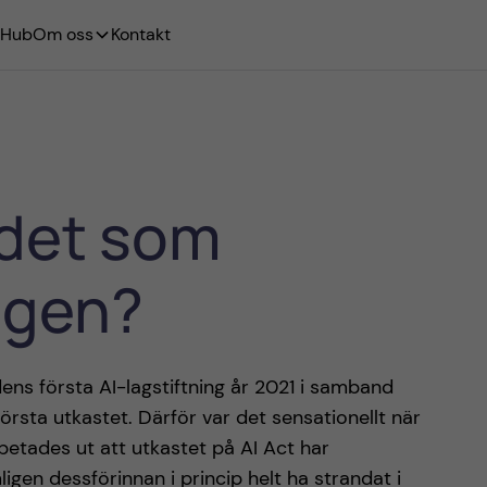
 Hub
Om oss
Kontakt
r det som
igen?
dens första AI-lagstiftning år 2021 i samband
sta utkastet. Därför var det sensationellt när
petades ut att utkastet på AI Act har
igen dessförinnan i princip helt ha strandat i