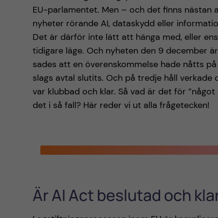
EU-parlamentet. Men – och det finns nästan a
nyheter rörande AI, dataskydd eller informat
Det är därför inte lätt att hänga med, eller ens
tidigare läge. Och nyheten den 9 december är 
sades att en överenskommelse hade nåtts på n
slags avtal slutits. Och på tredje håll verkade 
var klubbad och klar. Så vad är det för ”någo
det i så fall? Här reder vi ut alla frågetecken!
Är AI Act beslutad och kla