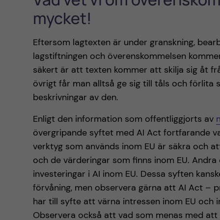
mycket!
Eftersom lagtexten är under granskning, bearb
lagstiftningen och överenskommelsen kommer 
säkert är att texten kommer att skilja sig åt 
övrigt får man alltså ge sig till tåls och förl
beskrivningar av den.
Enligt den information som offentliggjorts av
övergripande syftet med AI Act fortfarande var
verktyg som används inom EU är säkra och att
och de värderingar som finns inom EU. Andra c
investeringar i AI inom EU. Dessa syften kans
förvåning, men observera gärna att AI Act – p
har till syfte att värna intressen inom EU och i
Observera också att vad som menas med att 