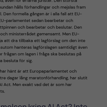
, även för erfarna jurister. Den största
mundan hålls förhandlingar och mejslas fram
 Den formella gången är i alla fall att EU-
 EU-parlamentet sedan bearbetar och
fettpinnen och bearbetar och beslutar. Den
t och ministerrådet gemensamt. Men EU-
att dra tillbaka ett lagförslag om den inte
ssutom hanteras lagförslagen samtidigt även
er frågan om lagen i fråga ska beslutas på
 besluta för sig.
 har hänt är att Europaparlamentet och
tre dagar lång maratonförhandling, har slutit
AI Act. Men exakt vad det är som har
rts.
melsen kring AI Act? Inte