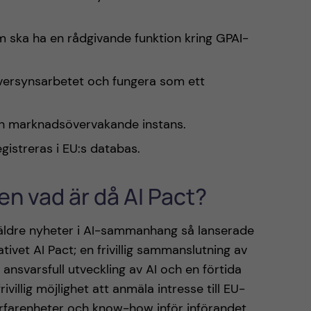
om ska ha en rådgivande funktion kring GPAI-
översynsarbetet och fungera som ett
l en marknadsövervakande instans.
istreras i EU:s databas.
en vad är då AI Pact?
äldre nyheter i AI-sammanhang så lanserade
vet AI Pact; en frivillig sammanslutning av
ansvarsfull utveckling av AI och en förtida
ivillig möjlighet att anmäla intresse till EU-
erfarenheter och know-how inför införandet