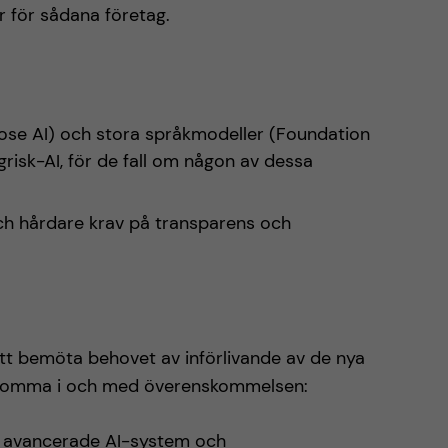
er för sådana företag.
urpose AI) och stora språkmodeller (Foundation
grisk-AI, för de fall om någon av dessa
ch hårdare krav på transparens och
att bemöta behovet av införlivande av de nya
illkomma i och med överenskommelsen:
ka avancerade AI-system och