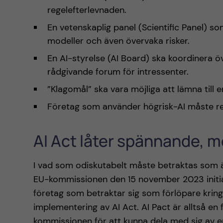
regelefterlevnaden.
En vetenskaplig panel (Scientific Panel) s
modeller och även övervaka risker.
En AI-styrelse (AI Board) ska koordinera 
rådgivande forum för intressenter.
”Klagomål” ska vara möjliga att lämna til
Företag som använder högrisk-AI måste reg
AI Act låter spännande, m
I vad som odiskutabelt måste betraktas som 
EU-kommissionen den 15 november 2023 initiati
företag som betraktar sig som förlöpare kring 
implementering av AI Act. AI Pact är alltså en fr
kommissionen för att kunna dela med sig av 