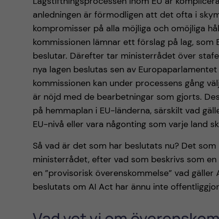
Lagstiftningsprocessen inom EU är komplicerad
anledningen är förmodligen att det ofta i sky
kompromisser på alla möjliga och omöjliga håll.
kommissionen lämnar ett förslag på lag, som
beslutar. Därefter tar ministerrådet över sta
nya lagen beslutas sen av Europaparlamente
kommissionen kan under processens gång välja 
är nöjd med de bearbetningar som gjorts. De
på hemmaplan i EU-länderna, särskilt vad gäll
EU-nivå eller vara någonting som varje land ska
Så vad är det som har beslutats nu? Det som
ministerrådet, efter vad som beskrivs som en 
en ”provisorisk överenskommelse” vad gäller 
beslutats om AI Act har ännu inte offentliggjo
Vad vet vi om överenskom