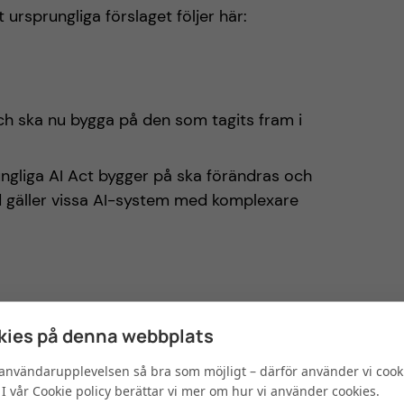
 ursprungliga förslaget följer här:
ch ska nu bygga på den som tagits fram i
ngliga AI Act bygger på ska förändras och
ad gäller vissa AI-system med komplexare
in; AI Act ska inte längre omfatta
ies på denna webbplats
onell säkerhet, renodlade forsknings- eller
a användarupplevelsen så bra som möjligt – därför använder vi cook
lt bruk.
I vår Cookie policy berättar vi mer om hur vi använder cookies.