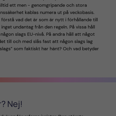
lltid ett men - genomgripande och stora
ionssäkerhet kablas numera ut på veckobasis.
 förstå vad det är som är nytt i förhållande till
inget undantag från den regeln. På vissa håll
ågon slags EU-nivå. På andra håll att något
det till och med slås fast att någon slags lag
t slags” som faktiskt har hänt? Och vad betyder
r? Nej!