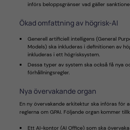
införs beloppsgränser vad gäller sanktion
Ökad omfattning av högrisk-AI
Generell artificiell intelligens (General P
Models) ska inkluderas i definitionen av hö
inkluderas i ett högrisksystem.
Dessa typer av system ska också få nya o
förhållningsregler.
Nya övervakande organ
En ny övervakande arkitektur ska införas för 
reglerna om GPAI. Följande organ kommer t
Ett AI-kontor (AI Office) som ska överva