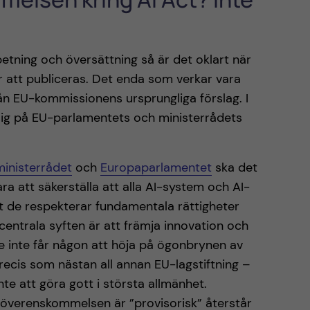
etning och översättning så är det oklart när
att publiceras. Det enda som verkar vara
från EU-kommissionens ursprungliga förslag. I
ita sig på EU-parlamentets och ministerrådets
ministerrådet
och
Europaparlamentet
ska det
a att säkerställa att alla AI-system och AI-
 de respekterar fundamentala rättigheter
entrala syften är att främja innovation och
ke inte får någon att höja på ögonbrynen av
recis som nästan all annan EU-lagstiftning –
nte att göra gott i största allmänhet.
överenskommelsen är ”provisorisk” återstår