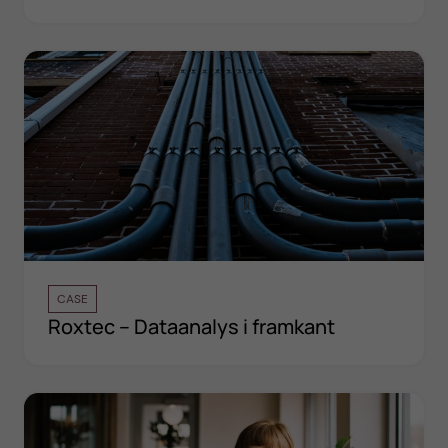
CASE
Roxtec – Dataanalys i framkant