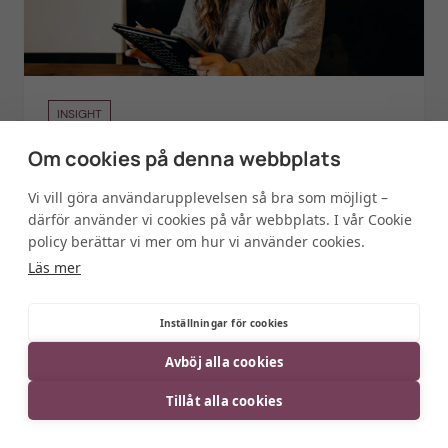
INSIGHT
Semantisk tech och generativ AI – så
Om cookies på denna webbplats
skapar du värde
Vi vill göra användarupplevelsen så bra som möjligt –
därför använder vi cookies på vår webbplats. I vår Cookie
policy berättar vi mer om hur vi använder cookies.
Läs mer
Inställningar för cookies
Avböj alla cookies
Tillåt alla cookies